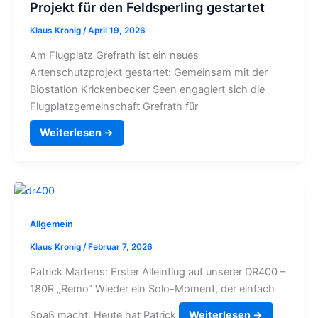
Klaus Kronig
/
April 19, 2026
Am Flugplatz Grefrath ist ein neues
Artenschutzprojekt gestartet: Gemeinsam mit der
Biostation Krickenbecker Seen engagiert sich die
Flugplatzgemeinschaft Grefrath für
Weiterlesen →
Allgemein
LSV Grenzland e.V.
Einführungsflüge im Segelkunstflug
Klaus Kronig
/
Februar 7, 2026
Patrick Martens: Erster Alleinflug auf unserer DR400
F-Schlepp auf ca. 4.500 ft über
– 180R „Remo“ Wieder ein Solo-Moment, der
Grefrath
einfach Spaß macht: Heute hat Patrick