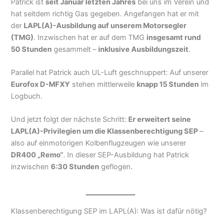
Patrick ist
seit Januar letzten Jahres
bei uns im Verein und
hat seitdem richtig Gas gegeben. Angefangen hat er mit
der
LAPL(A)-Ausbildung auf unserem Motorsegler
(TMG)
. Inzwischen hat er auf dem TMG
insgesamt rund
50 Stunden
gesammelt –
inklusive Ausbildungszeit
.
Parallel hat Patrick auch UL-Luft geschnuppert: Auf unserer
Eurofox D-MFXY
stehen mittlerweile
knapp 15 Stunden
im
Logbuch.
Und jetzt folgt der nächste Schritt:
Er erweitert seine
LAPL(A)-Privilegien um die Klassenberechtigung SEP
–
also auf einmotorigen Kolbenflugzeugen wie unserer
DR400 „Remo“
. In dieser SEP-Ausbildung hat Patrick
inzwischen
6:30 Stunden
geflogen.
Klassenberechtigung SEP im LAPL(A): Was ist dafür nötig?