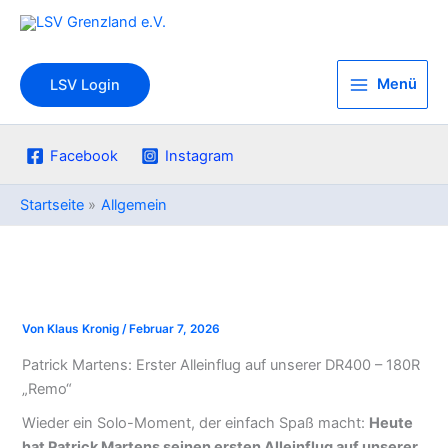
Zum
Inhalt
springen
Menü
LSV Login
Facebook
Instagram
Startseite
Allgemein
Von
Klaus Kronig
/
Februar 7, 2026
Patrick Martens: Erster Alleinflug auf unserer DR400 – 180R
„Remo“
Wieder ein Solo-Moment, der einfach Spaß macht:
Heute
hat Patrick Martens seinen ersten Alleinflug auf unserer