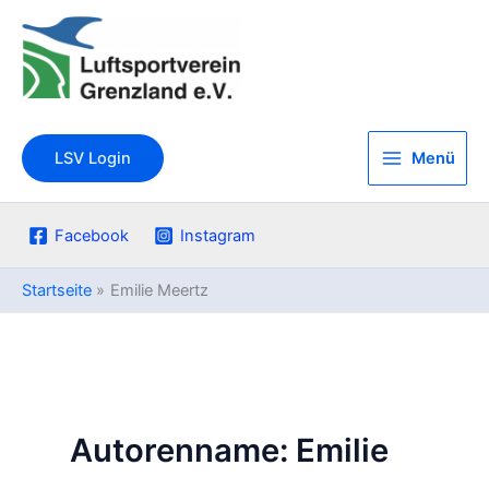
Zum
Inhalt
springen
Menü
LSV Login
Facebook
Instagram
Startseite
Emilie Meertz
Autorenname: Emilie