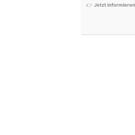
👉
Jetzt informiere
Wir freuen uns schon auf die nächsten Nachwuchspi
Abflug!
Autor
Steffi
Ich bin seit 2001 Mitglied beim LSV Grenzland e.V. 
Theorieunterrichts für neue Schüler und bin seit 2
ZURÜCK
Kappes 2024