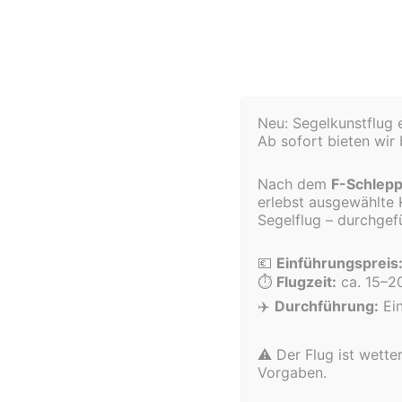
30. Juni 2024
Hoch hinaus mit der Schul-AG: Schüler der Lieb
Neu: Segelkunstflug 
Am vergangenen Wochenende war es wieder so weit
Ab sofort bieten wir
AG unseren Flugplatz – und hatten dabei wortwörtl
Nach dem
F-Schlepp 
Nach mehreren Wochen spannender Theorieeinheiten 
erlebst ausgewählte 
Segelflug – durchge
unseren ehrenamtlichen Fluglehrern stiegen sie in
direkt anwenden – mit viel Neugier, Engagement und
💶
Einführungspreis
⏱️
Flugzeit:
ca. 15–2
Für viele war es das erste Mal, ein Segelflugzeug n
✈️
Durchführung:
Ein
hinterließ. Strahlende Gesichter nach der Landung,
⚠️ Der Flug ist wette
Unsere Schul-AG ist damit nicht nur ein spannende
Vorgaben.
– und dabei jede Menge Spaß haben.