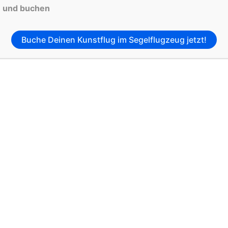
n und buchen
lotinnen und -piloten, denen wir die Faszination des Flieg
Buche Deinen Kunstflug im Segelflugzeug jetzt!
Mitglied und habe hier das Fliegen gelernt und lieben gelern
020 die 1. Vorsitzende. Trotzdem kommt das Fliegen nicht zu
Um dir ei
Technolo