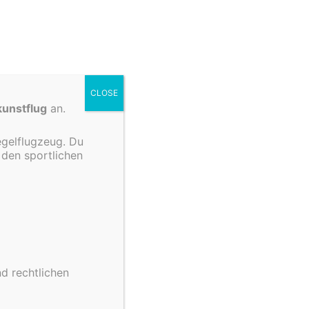
CLOSE
usen (LFSM) besuchten im Rahmen ihrer Schul-
kunstflug
an.
egelflugzeug. Du
eben, was es heißt zu fliegen. Gemeinsam mit
 den sportlichen
 das Gelernte nicht nur hautnah erleben, sondern
tzufliegen – ein Erlebnis, das sichtbar Eindruck
ung aus!
nd rechtlichen
tmach-Erlebnis: Anpacken, Ausprobieren, Abheben