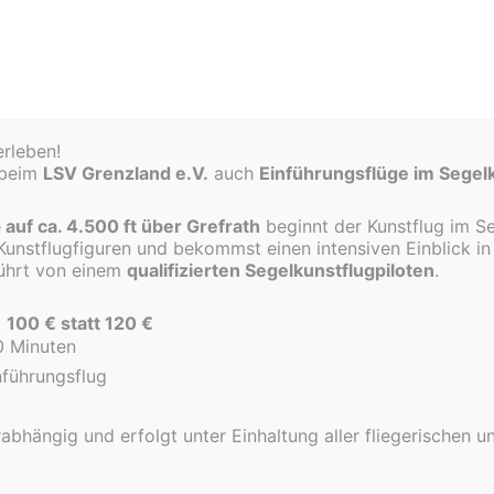
frauenschule Mülhausen zu Besuch am Flugplatz
erleben!
: 21 Schülerinnen und Schüler der Liebfrauenschule Mülha
 beim
LSV Grenzland e.V.
auch
Einführungsflüge im Segel
ich ihren großen Höhenflug!
auf ca. 4.500 ft über Grefrath
beginnt der Kunstflug im S
in der Schule durften die Jugendlichen endlich selbst erl
Kunstflugfiguren und bekommst einen intensiven Einblick in
führt von einem
qualifizierten Segelkunstflugpiloten
.
s Cockpit und hoben im Segelflugzeug ab. Dabei konnten sie
 vor allem riesiger Begeisterung.
:
100 € statt 120 €
0 Minuten
icht nur aus nächster Nähe zu sehen, sondern tatsächlich mi
führungsflug
 viele Fragen, große Augen – so sieht gelebte Flugbegeister
rabhängig und erfolgt unter Einhaltung aller fliegerischen u
r Ausflug in die Welt der Luftfahrt, sondern ein echtes Mi