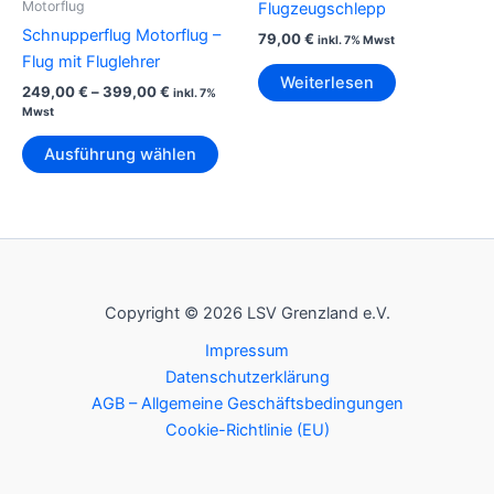
Motorflug
Flugzeugschlepp
Schnupperflug Motorflug –
79,00
€
inkl. 7% Mwst
Flug mit Fluglehrer
Weiterlesen
Preisspanne:
249,00
€
–
399,00
€
inkl. 7%
249,00 €
Mwst
bis
Dieses
399,00 €
Ausführung wählen
Produkt
weist
mehrere
Varianten
auf.
Die
Copyright © 2026 LSV Grenzland e.V.
Optionen
Impressum
können
Datenschutzerklärung
auf
AGB – Allgemeine Geschäftsbedingungen
der
Cookie-Richtlinie (EU)
Produktseite
gewählt
werden