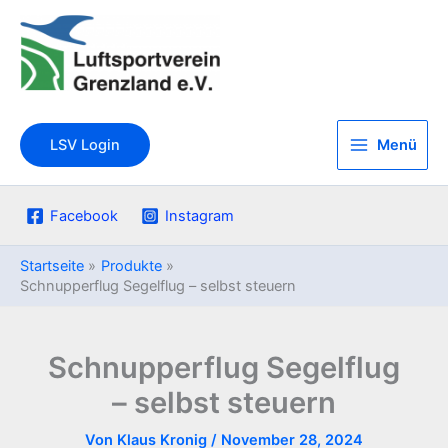
Zum
Inhalt
springen
Menü
LSV Login
Facebook
Instagram
Startseite
Produkte
Schnupperflug Segelflug – selbst steuern
Schnupperflug Segelflug
– selbst steuern
Von
Klaus Kronig
/
November 28, 2024