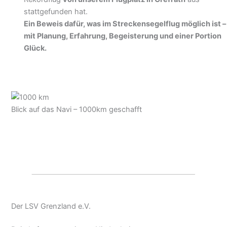
Wir gratulieren Felix herzlich zu diesem
unglaublichen
Meilenstein
– und freuen uns riesig, dass dieser
Rekordflug
von unserem Flugplatz in Grefrath
aus
stattgefunden hat.
Ein Beweis dafür, was im Streckensegelflug möglich
ist – mit Planung, Erfahrung, Begeisterung und einer
Portion Glück.
Blick auf das Navi – 1000km geschafft