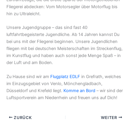
Segler – alles steht unseren Mitgliedern zur Verfügung.
Unser Verein besitzt zusätzlich vier motorgetriebene
Luftfahrzeuge, die die breite Sparte der motorgetriebenen
Fliegerei abdecken: Vom Motorsegler über Motorflug bis
hin zu Ultraleicht.
Unsere Jugendgruppe – das sind fast 40
luftfahrtbegeisterte Jugendliche. Ab 14 Jahren kannst Du
bei uns mit der Fliegerei beginnen. Unsere Jugendlichen
fliegen mit bei deutschen Meisterschaften im
Streckenflug, im Kunstflug und haben auch sonst jede
Menge Spaß – in der Luft und am Boden.
Zu Hause sind wir am
Flugplatz EDLF
in Grefrath,
welches im Einzugsgebiet von Venlo, Mönchengladbach,
Düsseldorf und Krefeld liegt.
Komme an Bord
– wir sind
der Luftsportverein am Niederrhein und freuen uns auf
Dich!