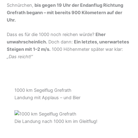
Zurück über Langenfeld kam die Entscheidung: Noch
Einhaltung aller fliegerischen und rechtlichen
einmal ins Sauerland! Auch am Abend lief’s noch wie am
Vorgaben.
Schnürchen,
bis gegen 19 Uhr der Endanflug Richtung
Grefrath begann – mit bereits 900 Kilometern auf der
👉
Jetzt informieren und buchen
Uhr.
Buche Deinen Kunstflug im Segelflugzeug jetzt!
Dass es für die 1000 noch reichen würde?
Eher
unwahrscheinlich.
Doch dann:
Ein letztes,
unerwartetes Steigen mit 1–2 m/s.
1000 Höhenmeter
später war klar:
„Das reicht!“
1000 km Segelflug Grefrath
Landung mit Applaus – und Bier
Die Landung nach 1000 km im Gleitflug!